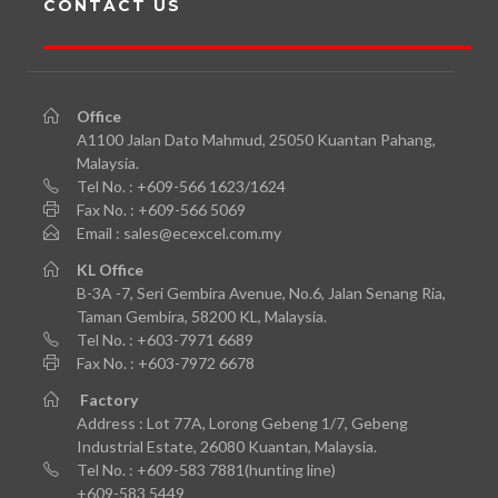
CONTACT US
Office
A1100 Jalan Dato Mahmud, 25050 Kuantan Pahang,
Malaysia.
Tel No. : +609-566 1623/1624
Fax No. : +609-566 5069
Email : sales@ecexcel.com.my
KL
Office
B-3A -7, Seri Gembira Avenue, No.6, Jalan Senang Ria,
Taman Gembira, 58200 KL, Malaysia.
Tel No. : +603-7971 6689
Fax No. : +603-7972 6678
Factory
Address : Lot 77A, Lorong Gebeng 1/7, Gebeng
Industrial Estate, 26080 Kuantan, Malaysia.
Tel No. : +609-583 7881(hunting line)
+609-583 5449