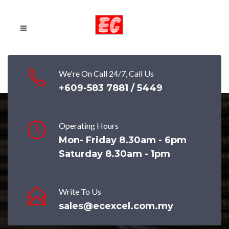
We're On Call 24/7, Call Us
+609-583 7881 / 5449
Operating Hours
Mon- Friday 8.30am - 6pm
Inspiring Spaces
Saturday 8.30am - 1pm
ecexceladmin
on
March 9, 2015
Long term high-impact infra
Write To Us
Structures
sales@ecexcel.com.my