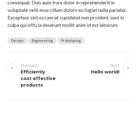
consequat. Duis aute irure dolor in reprehenderit in
voluptate velit esse cillum dolore eu fugiat nulla pariatur.
Excepteur sint occaecat cupidatat non proident, sunt in
culpa qui officia deserunt mollit anim id est laborum.
Design
Engineering
Prototyping
P
o
Previous
Next
s
Efficiently
Hello world!
cost effective
t
products
n
a
v
i
g
a
t