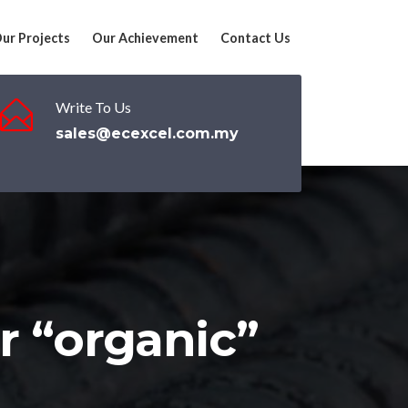
ur Projects
Our Achievement
Contact Us
Write To Us
sales@ecexcel.com.my
r “organic”