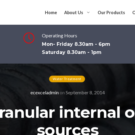
Home
About Us
Our Products
O
Operating Hours
Mon- Friday 8.30am - 6pm
Saturday 8.30am - 1pm
Water Treatment
ecexceladmin
on
September 8, 2014
ranular internal o
sources