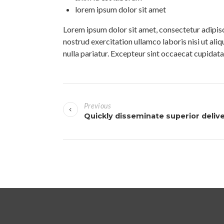
lorem ipsum dolor sit amet
Lorem ipsum dolor sit amet, consectetur adipisc
nostrud exercitation ullamco laboris nisi ut ali
nulla pariatur. Excepteur sint occaecat cupidatat
P
Previous
o
Quickly disseminate superior deliv
s
t
n
a
v